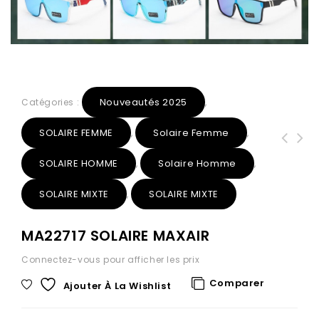
Nouveautés 2025
Catégories :
,
SOLAIRE FEMME
Solaire Femme
,
,
SOLAIRE HOMME
Solaire Homme
,
,
SOLAIRE MIXTE
SOLAIRE MIXTE
,
MA22717 SOLAIRE MAXAIR
Connectez-vous pour afficher les prix
Comparer
Ajouter À La Wishlist