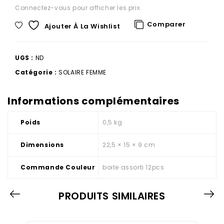
Connectez-vous pour afficher les prix
Comparer
Ajouter À La Wishlist
UGS :
ND
Catégorie :
SOLAIRE FEMME
Informations complémentaires
Poids
0,5 kg
Dimensions
22,5 × 15 × 9 cm
Commande Couleur
boite assorti 12pcs
PRODUITS SIMILAIRES