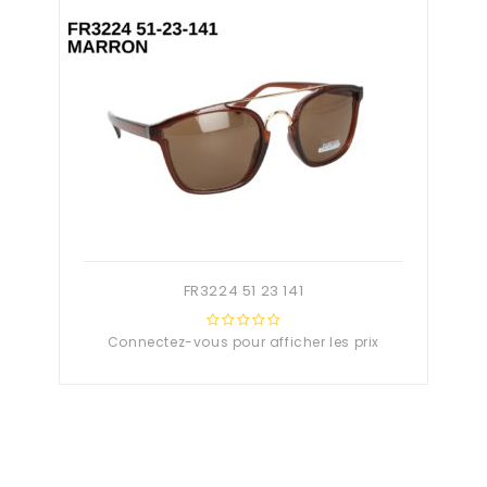
FR3224 51 23 141
Connectez-vous pour afficher les prix
0
out
of
5