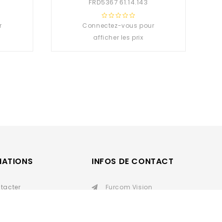
FRD5367 61.14.143
r
Connectez-vous pour
0
out
afficher les prix
of
5
MATIONS
INFOS DE CONTACT
tacter
Furcom Vision
01 49 37 20 65
ns générales de
grossistelunettes93@g