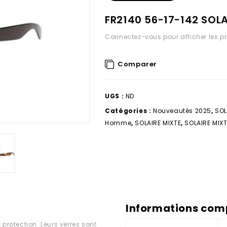
FR2140 56-17-142 SOL
Connectez-vous pour afficher les pr
Comparer
UGS :
ND
Catégories :
Nouveautés 2025
,
SOL
Homme
,
SOLAIRE MIXTE
,
SOLAIRE MIX
Informations com
et protection. Leurs verres sont