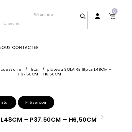
0
Référence
NOUS CONTACTER
Accessoire
/
Etui
/
plateau SOLAIRE 18pcs L48CM –
P37.50CM – H6,50CM
Etui
Présentoir
,
s L48CM – P37.50CM – H6,50CM
plateau optique 15pcs L48,50CM -
P24.50CM - H3,50CM