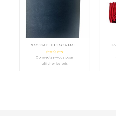
SAC004 PETIT SAC A MAIN TISSU NON-TISSU 25CM * 30CM
Connectez-vous pour
0
out
afficher les prix
of
5