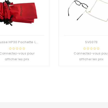
Housse HP30 Pochette LOGO ROUGE PVC LOGO ANAIS
SV0073
Connectez-vous pour
0
Connectez-vous pou
0
out
out
afficher les prix
afficher les prix
of
of
5
5