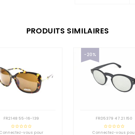
PRODUITS SIMILAIRES
-20%
FR2148 55-16-139
FRD5379 47.21.150
Connectez-vous pour
0
Connectez-vous pou
0