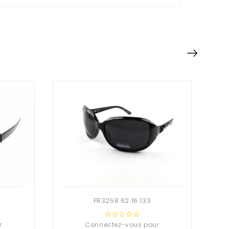
FR3258 62 16 133
r
Connectez-vous pour
0