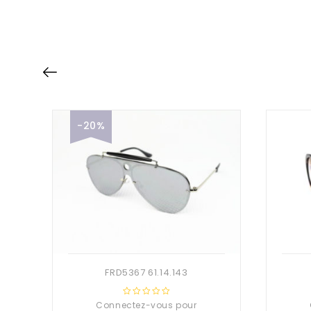
-20%
FRD5367 61.14.143
Connectez-vous pour
0