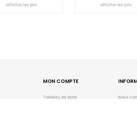
out
out
afficher les prix
afficher les prix
of
of
5
5
MON COMPTE
INFOR
Tableau de bord
Nous con
Mes commandes
Conditio
Carnet d'adresses
Vente
Détails du compte
Données 
DÉCLARAT