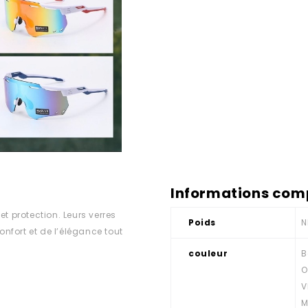
Informations com
 et protection. Leurs verres
Poids
N
onfort et de l’élégance tout
couleur
B
O
V
M