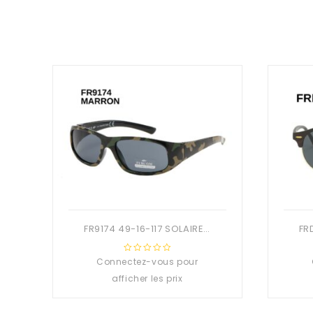
FR9174 49-16-117 SOLAIRE ENFANT
Connectez-vous pour
0
out
afficher les prix
of
5