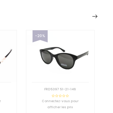
-20%
FRD5397 51-21-146
r
Connectez-vous pour
0
out
afficher les prix
of