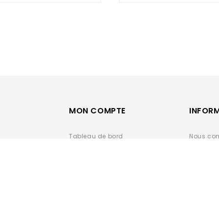
5
5
MON COMPTE
INFOR
Tableau de bord
Nous con
Mes commandes
Conditio
Carnet d'adresses
Vente
Détails du compte
Données 
DÉCLARAT
CONFORM