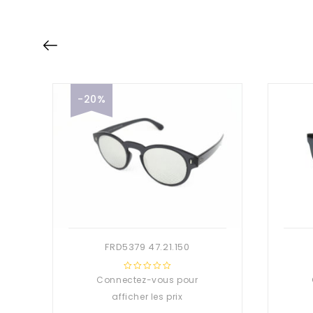
-20%
FRD5379 47.21.150
Connectez-vous pour
0
out
afficher les prix
of