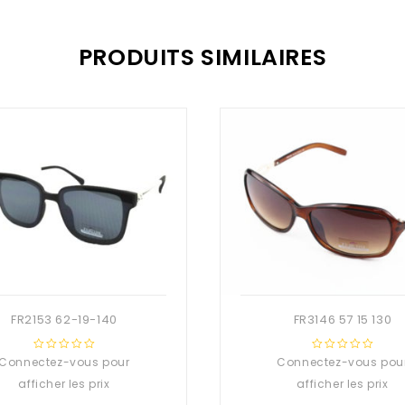
PRODUITS SIMILAIRES
FR2153 62-19-140
FR3146 57 15 130
Connectez-vous pour
0
Connectez-vous pou
0
out
out
afficher les prix
afficher les prix
of
of