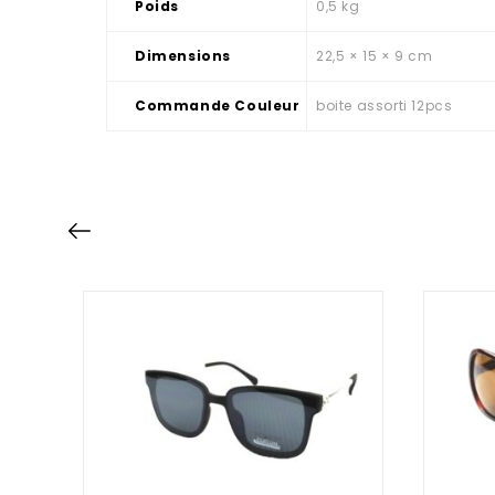
Poids
0,5 kg
Dimensions
22,5 × 15 × 9 cm
Commande Couleur
boite assorti 12pcs