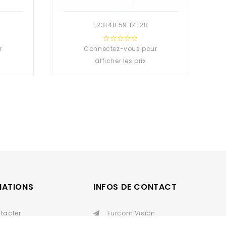
FR3148 59 17 128
r
Connectez-vous pour
0
out
afficher les prix
of
5
MATIONS
INFOS DE CONTACT
tacter
Furcom Vision