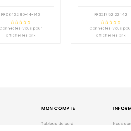
FRD3402 60-14-140
FR3217 52 22 142
Connectez-vous pour
0
Connectez-vous pou
0
out
out
afficher les prix
afficher les prix
of
of
5
5
MON COMPTE
INFOR
Tableau de bord
Nous con