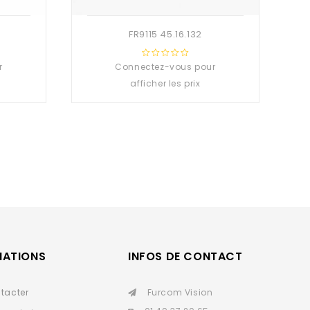
FR9115 45.16.132
r
Connectez-vous pour
0
out
afficher les prix
of
5
MATIONS
INFOS DE CONTACT
tacter
Furcom Vision