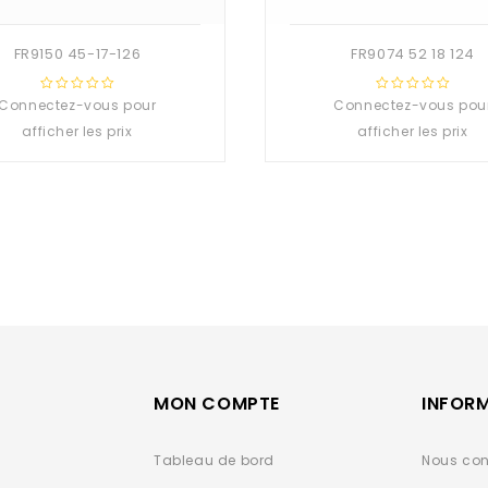
FR9150 45-17-126
FR9074 52 18 124
Connectez-vous pour
0
Connectez-vous pou
0
out
out
afficher les prix
afficher les prix
of
of
5
5
MON COMPTE
INFOR
Tableau de bord
Nous con