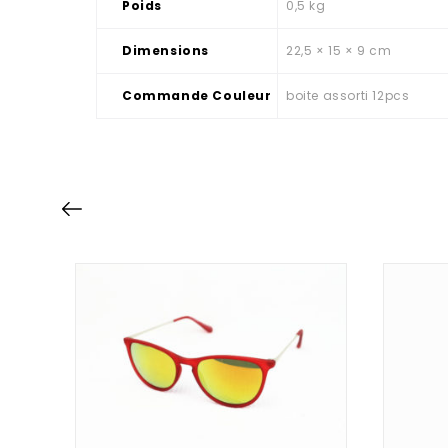
Poids
0,5 kg
Dimensions
22,5 × 15 × 9 cm
Commande Couleur
boite assorti 12pcs