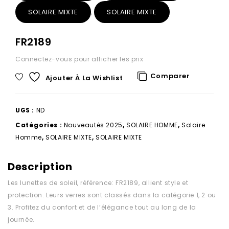
SOLAIRE MIXTE
SOLAIRE MIXTE
,
FR2189
Connectez-vous pour afficher les prix
Comparer
Ajouter À La Wishlist
UGS :
ND
Catégories :
Nouveautés 2025
,
SOLAIRE HOMME
,
Solaire
Homme
,
SOLAIRE MIXTE
,
SOLAIRE MIXTE
Description
Les lunettes de soleil, référence: FR2189, allient style et
protection. Leurs verres sont classés dans la catégorie 1, 2 ou
3. Profitez du confort et de l’élégance tout au long de la
journée.