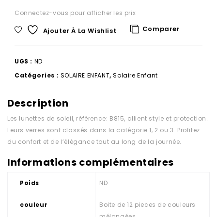
Connectez-vous pour afficher les prix
Comparer
Ajouter À La Wishlist
UGS :
ND
Catégories :
SOLAIRE ENFANT
,
Solaire Enfant
Description
Les lunettes de soleil, référence: B815, allient style et protection.
Leurs verres sont classés dans la catégorie 1, 2 ou 3. Profitez
du confort et de l’élégance tout au long de la journée.
Informations complémentaires
Poids
ND
couleur
Boite de 12 pieces de couleurs
mélangées